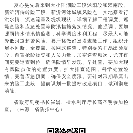
夏心旻先后来到大小陆湖险工段沭阳段和灌南段、
新沂河侍岭险工段、新沂河沭城镇风险点，实地察看行
洪水情、流速流量及堤坝现状，详细了解工程调度、巡
堤查险和应急处置等防汛措施落实情况。他强调，要加
强雨情水情汛情监测，科学调度水利工程，尽最大可能
降低河道超警风险。要严格做好巡堤查险工作，组织开
展不间断、全覆盖、拉网式巡查，特别要紧盯易出险堤
段，前置抢险物资和人员力量，加密巡查频次，尤其夜
间更要巡查到位，确保险情早发现、早处置。要加大现
有风险点位的处置力度，扩大排查范围，科学处置险
情，完善应急预案，确保安全度汛。要针对汛期暴露出
来的险工患段，提前谋划一批提标改造项目，做到彻底
消险。
省政府副秘书长崔巍、省水利厅厅长高圣明参加检
查。（来源：省防指中心）