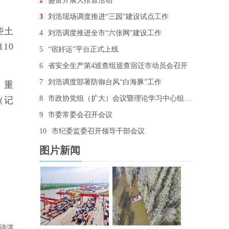
2
盛蕾开展大排查活动
3
刘浩现场调度推进“三园”建设试点工作
些土
4
刘浩调度推进全市“六张网”建设工作
10
5
“宿好运”平台正式上线
6
省安全生产第4巡查组巡查宿迁市动员会召开
7
刘浩调度部署防御台风“白海豚”工作
，重
8
市政协党组（扩大）会议暨理论学习中心组学习会召开
（记
9
市委常委会召开会议
10
市纪委监委召开领导干部会议
图片新闻
诗淇