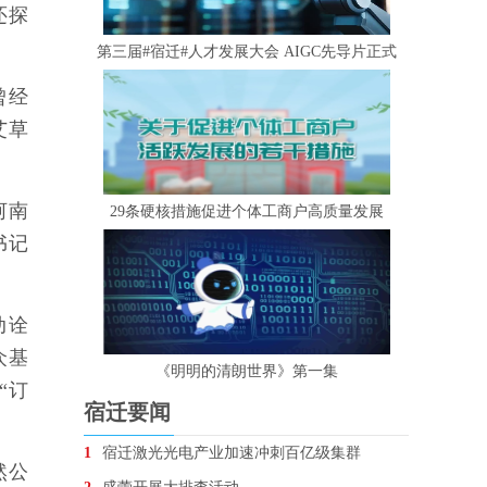
还探
第三届#宿迁#人才发展大会 AIGC先导片正式
曾经
艾草
河南
29条硬核措施促进个体工商户高质量发展
书记
动诠
众基
《明明的清朗世界》第一集
“订
宿迁要闻
1
宿迁激光光电产业加速冲刺百亿级集群
然公