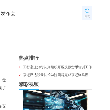
发布会
搜索
热点排行
1
工行宿迁分行认真组织开展反假货币培训工作
2
宿迁泽达职业技术学院圆满完成宿迁骆马湖•银河左岸音乐节安保任务
，盘
精彩视频
靓了
展艾