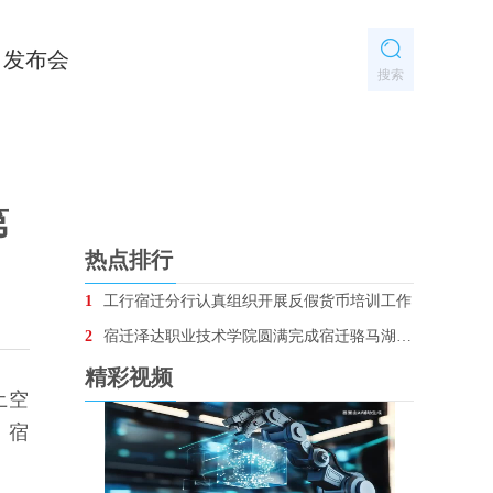
发布会
搜索
第
热点排行
1
工行宿迁分行认真组织开展反假货币培训工作
2
宿迁泽达职业技术学院圆满完成宿迁骆马湖•银河左岸音乐节安保任务
精彩视频
土空
、宿