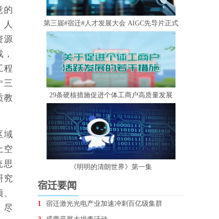
意的
、人
第三届#宿迁#人才发展大会 AIGC先导片正式
资源
战，
工程
“三
29条硬核措施促进个体工商户高质量发展
质教
区域
土空
统思
《明明的清朗世界》第一集
研究
宿迁要闻
项、
1
宿迁激光光电产业加速冲刺百亿级集群
，尽