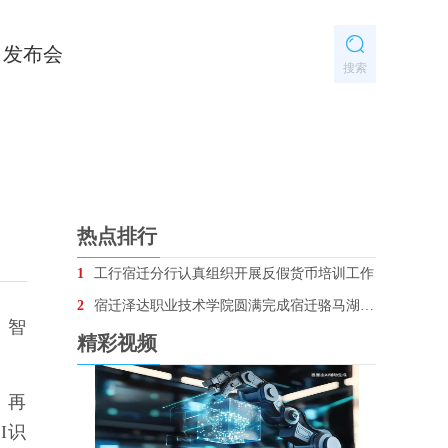
发布会
搜索
热点排行
1
工行宿迁分行认真组织开展反假货币培训工作
2
宿迁泽达职业技术学院圆满完成宿迁骆马湖•银河左岸音乐节安保任务
，智
精彩视频
，再
I识