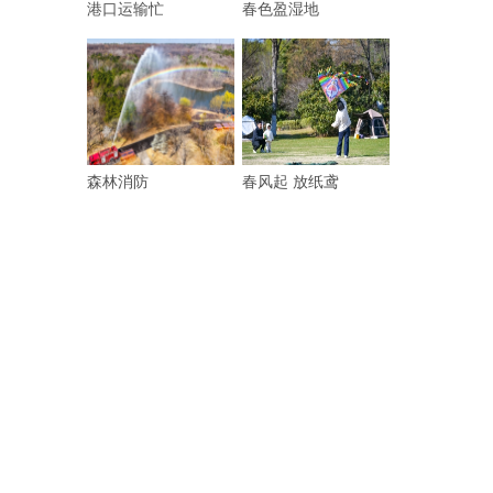
港口运输忙
春色盈湿地
森林消防
春风起 放纸鸢