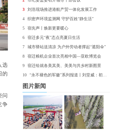
2
市纪委监委召开领导干部会议
3
刘浩现场推进港航产贸一体化发展工作
4
织密声环境监测网 守护百姓“静生活”
5
宿先声丨焕新更要暖心
6
宿迁多元“夜”态点亮夏日生活
7
城市驿站送清凉 为户外劳动者撑起“遮阳伞”
8
宿迁粮机企业首次亮相中国—亚欧博览会
入选
9
宿迁绘就各美其美、美美与共乡村新图景
绍的
10
“永不褪色的军徽”系列报道丨刘堂威：初心未改 用“铁脚板”走出“平安路”
图片新闻
些问
竞争